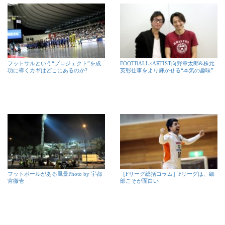
フットサルという“プロジェクト”を成
FOOTBALL×ARTIST向野章太郎&株元
功に導くカギはどこにあるのか?
英彰仕事をより輝かせる“本気の趣味”
フットボールがある風景Photo by 宇都
［Fリーグ総括コラム］Fリーグは、細
宮徹壱
部こそが面白い