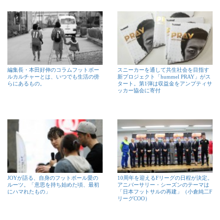
編集長・本田好伸のコラムフットボー
スニーカーを通して共生社会を目指す
ルカルチャーとは、いつでも生活の傍
新プロジェクト「hummel PRAY」がス
らにあるもの。
タート。第1弾は収益金をアンプティサ
ッカー協会に寄付
JOYが語る、自身のフットボール愛の
10周年を迎えるFリーグの日程が決定。
ルーツ。「意思を持ち始めた頃、最初
アニバーサリー・シーズンのテーマは
にハマれたもの」
「日本フットサルの再建」（小倉純二F
リーグCOO）