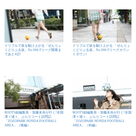
ドリブルで坂を駆け上がる「ぜんりょ
ドリブルで坂を駆け上がる 「ぜんりょ
くどりぶる坂」No.006 Fリーグ開幕ま
くどりぶる坂」No.006 Fリーグカウン
であと4日!
トダウン!
ROOTS副編集長・加藤未央が行く!全国
ROOTS副編集長・加藤未央が行く!全国
津々浦々、ぶらりコート訪問記
津々浦々、ぶらりコート訪問記
「ZOZOPARK HONDA FOOTBALL
「ZOZOPARK HONDA FOOTBALL
AREA」（後編）
AREA」（前編）