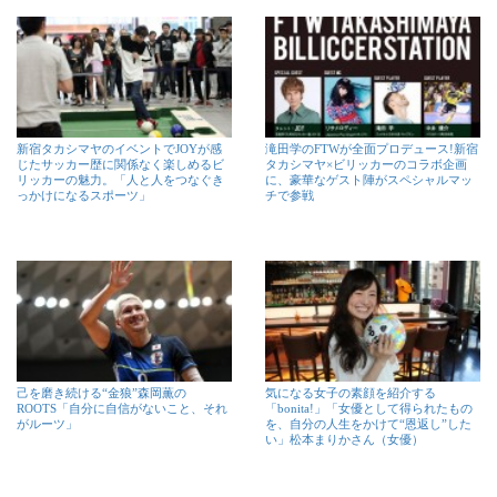
新宿タカシマヤのイベントでJOYが感
滝田学のFTWが全面プロデュース!新宿
じたサッカー歴に関係なく楽しめるビ
タカシマヤ×ビリッカーのコラボ企画
リッカーの魅力。「人と人をつなぐき
に、豪華なゲスト陣がスペシャルマッ
っかけになるスポーツ」
チで参戦
己を磨き続ける“金狼”森岡薫の
気になる女子の素顔を紹介する
ROOTS「自分に自信がないこと、それ
「bonita!」「女優として得られたもの
がルーツ」
を、自分の人生をかけて“恩返し”した
い」松本まりかさん（女優）