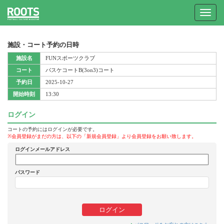
Toggle
navigat
施設・コート予約の日時
施設名
FUNスポーツクラブ
コート
バスケコートB(3on3)コート
予約日
2025-10-27
開始時刻
13:30
ログイン
コートの予約にはログインが必要です。
※会員登録がまだの方は、以下の「新規会員登録」より会員登録をお願い致します。
ログインメールアドレス
パスワード