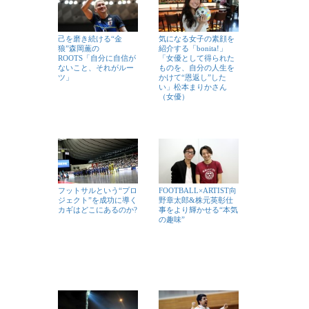
己を磨き続ける“金
気になる女子の素顔を
狼”森岡薫の
紹介する「bonita!」
ROOTS「自分に自信が
「女優として得られた
ないこと、それがルー
ものを、自分の人生を
ツ」
かけて“恩返し”した
い」松本まりかさん
（女優）
フットサルという“プロ
FOOTBALL×ARTIST向
ジェクト”を成功に導く
野章太郎&株元英彰仕
カギはどこにあるのか?
事をより輝かせる“本気
の趣味”