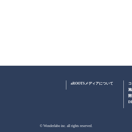
aROOTSメディアについて
コ
施
開
D
© Wonderlabo inc. all rights reserved.