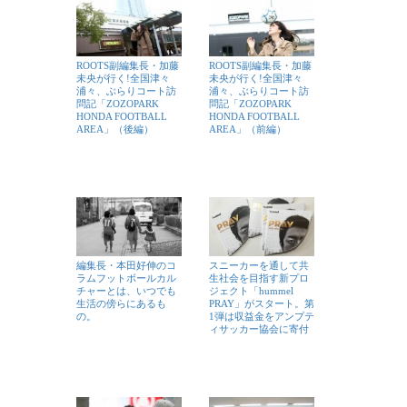
ROOTS副編集長・加藤
ROOTS副編集長・加藤
未央が行く!全国津々
未央が行く!全国津々
浦々、ぶらりコート訪
浦々、ぶらりコート訪
問記「ZOZOPARK
問記「ZOZOPARK
HONDA FOOTBALL
HONDA FOOTBALL
AREA」（後編）
AREA」（前編）
編集長・本田好伸のコ
スニーカーを通して共
ラムフットボールカル
生社会を目指す新プロ
チャーとは、いつでも
ジェクト「hummel
生活の傍らにあるも
PRAY」がスタート。第
の。
1弾は収益金をアンプテ
ィサッカー協会に寄付