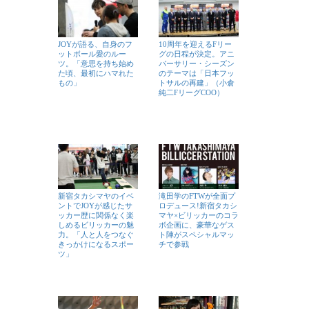
JOYが語る、自身のフ
10周年を迎えるFリー
ットボール愛のルー
グの日程が決定。アニ
ツ。「意思を持ち始め
バーサリー・シーズン
た頃、最初にハマれた
のテーマは「日本フッ
もの」
トサルの再建」（小倉
純二FリーグCOO）
新宿タカシマヤのイベ
滝田学のFTWが全面プ
ントでJOYが感じたサ
ロデュース!新宿タカシ
ッカー歴に関係なく楽
マヤ×ビリッカーのコラ
しめるビリッカーの魅
ボ企画に、豪華なゲス
力。「人と人をつなぐ
ト陣がスペシャルマッ
きっかけになるスポー
チで参戦
ツ」