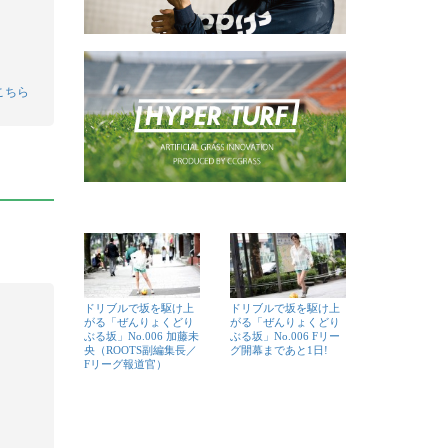
こちら
ドリブルで坂を駆け上
ドリブルで坂を駆け上
がる「ぜんりょくどり
がる「ぜんりょくどり
ぶる坂」No.006 加藤未
ぶる坂」No.006 Fリー
央（ROOTS副編集長／
グ開幕まであと1日!
Fリーグ報道官）