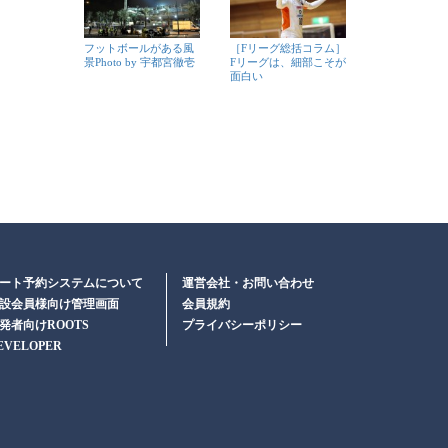
フットボールがある風
［Fリーグ総括コラム］
景Photo by 宇都宮徹壱
Fリーグは、細部こそが
面白い
ート予約システムについて
運営会社・お問い合わせ
設会員様向け管理画面
会員規約
発者向けROOTS
プライバシーポリシー
EVELOPER