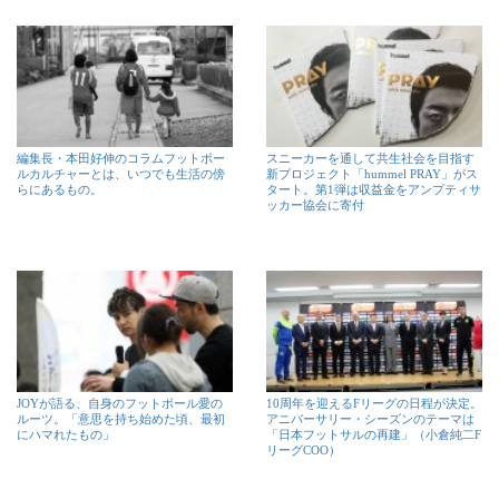
編集長・本田好伸のコラムフットボー
スニーカーを通して共生社会を目指す
ルカルチャーとは、いつでも生活の傍
新プロジェクト「hummel PRAY」がス
らにあるもの。
タート。第1弾は収益金をアンプティサ
ッカー協会に寄付
JOYが語る、自身のフットボール愛の
10周年を迎えるFリーグの日程が決定。
ルーツ。「意思を持ち始めた頃、最初
アニバーサリー・シーズンのテーマは
にハマれたもの」
「日本フットサルの再建」（小倉純二F
リーグCOO）