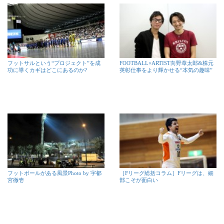
フットサルという“プロジェクト”を成
FOOTBALL×ARTIST向野章太郎&株元
功に導くカギはどこにあるのか?
英彰仕事をより輝かせる“本気の趣味”
フットボールがある風景Photo by 宇都
［Fリーグ総括コラム］Fリーグは、細
宮徹壱
部こそが面白い