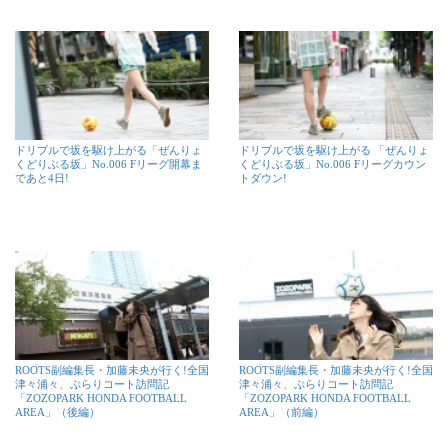
ドリブルで坂を駆け上がる「ぜんりょ
ドリブルで坂を駆け上がる 「ぜんりょ
くどりぶる坂」No.006 Fリーグ開幕ま
くどりぶる坂」No.006 Fリーグカウン
であと4日!
トダウン!
ROOTS副編集長・加藤未央が行く!全国
ROOTS副編集長・加藤未央が行く!全国
津々浦々、ぶらりコート訪問記
津々浦々、ぶらりコート訪問記
「ZOZOPARK HONDA FOOTBALL
「ZOZOPARK HONDA FOOTBALL
AREA」（後編）
AREA」（前編）