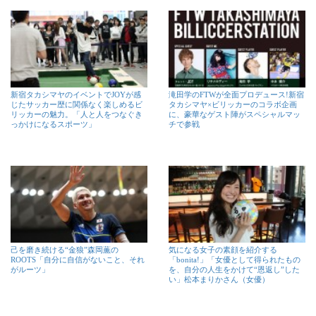
新宿タカシマヤのイベントでJOYが感
滝田学のFTWが全面プロデュース!新宿
じたサッカー歴に関係なく楽しめるビ
タカシマヤ×ビリッカーのコラボ企画
リッカーの魅力。「人と人をつなぐき
に、豪華なゲスト陣がスペシャルマッ
っかけになるスポーツ」
チで参戦
己を磨き続ける“金狼”森岡薫の
気になる女子の素顔を紹介する
ROOTS「自分に自信がないこと、それ
「bonita!」「女優として得られたもの
がルーツ」
を、自分の人生をかけて“恩返し”した
い」松本まりかさん（女優）