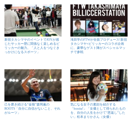
新宿タカシマヤのイベントでJOYが感
滝田学のFTWが全面プロデュース!新宿
じたサッカー歴に関係なく楽しめるビ
タカシマヤ×ビリッカーのコラボ企画
リッカーの魅力。「人と人をつなぐき
に、豪華なゲスト陣がスペシャルマッ
っかけになるスポーツ」
チで参戦
己を磨き続ける“金狼”森岡薫の
気になる女子の素顔を紹介する
ROOTS「自分に自信がないこと、それ
「bonita!」「女優として得られたもの
がルーツ」
を、自分の人生をかけて“恩返し”した
い」松本まりかさん（女優）