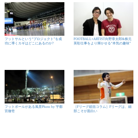
フットサルという“プロジェクト”を成
FOOTBALL×ARTIST向野章太郎&株元
功に導くカギはどこにあるのか?
英彰仕事をより輝かせる“本気の趣味”
フットボールがある風景Photo by 宇都
［Fリーグ総括コラム］Fリーグは、細
宮徹壱
部こそが面白い