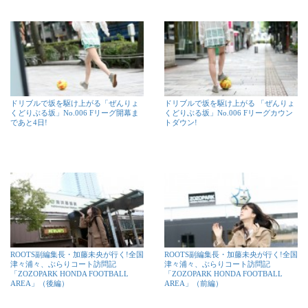
ドリブルで坂を駆け上がる「ぜんりょ
ドリブルで坂を駆け上がる 「ぜんりょ
くどりぶる坂」No.006 Fリーグ開幕ま
くどりぶる坂」No.006 Fリーグカウン
であと4日!
トダウン!
ROOTS副編集長・加藤未央が行く!全国
ROOTS副編集長・加藤未央が行く!全国
津々浦々、ぶらりコート訪問記
津々浦々、ぶらりコート訪問記
「ZOZOPARK HONDA FOOTBALL
「ZOZOPARK HONDA FOOTBALL
AREA」（後編）
AREA」（前編）