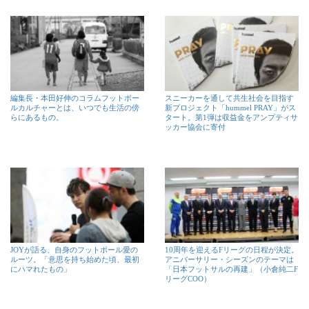
編集長・本田好伸のコラムフットボー
スニーカーを通して共生社会を目指す
ルカルチャーとは、いつでも生活の傍
新プロジェクト「hummel PRAY」がス
らにあるもの。
タート。第1弾は収益金をアンプティサ
ッカー協会に寄付
JOYが語る、自身のフットボール愛の
10周年を迎えるFリーグの日程が決定。
ルーツ。「意思を持ち始めた頃、最初
アニバーサリー・シーズンのテーマは
にハマれたもの」
「日本フットサルの再建」（小倉純二F
リーグCOO）