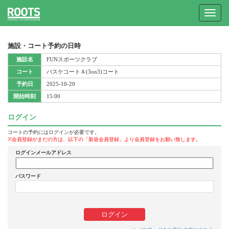
Toggle
navigat
施設・コート予約の日時
施設名
FUNスポーツクラブ
コート
バスケコートＡ(3on3)コート
予約日
2025-10-20
開始時刻
15:00
ログイン
コートの予約にはログインが必要です。
※会員登録がまだの方は、以下の「新規会員登録」より会員登録をお願い致します。
ログインメールアドレス
パスワード