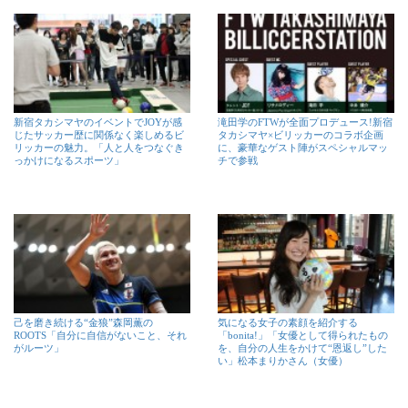
新宿タカシマヤのイベントでJOYが感
滝田学のFTWが全面プロデュース!新宿
じたサッカー歴に関係なく楽しめるビ
タカシマヤ×ビリッカーのコラボ企画
リッカーの魅力。「人と人をつなぐき
に、豪華なゲスト陣がスペシャルマッ
っかけになるスポーツ」
チで参戦
己を磨き続ける“金狼”森岡薫の
気になる女子の素顔を紹介する
ROOTS「自分に自信がないこと、それ
「bonita!」「女優として得られたもの
がルーツ」
を、自分の人生をかけて“恩返し”した
い」松本まりかさん（女優）