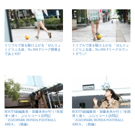
ドリブルで坂を駆け上がる「ぜんりょ
ドリブルで坂を駆け上がる 「ぜんりょ
くどりぶる坂」No.006 Fリーグ開幕ま
くどりぶる坂」No.006 Fリーグカウン
であと4日!
トダウン!
ROOTS副編集長・加藤未央が行く!全国
ROOTS副編集長・加藤未央が行く!全国
津々浦々、ぶらりコート訪問記
津々浦々、ぶらりコート訪問記
「ZOZOPARK HONDA FOOTBALL
「ZOZOPARK HONDA FOOTBALL
AREA」（後編）
AREA」（前編）