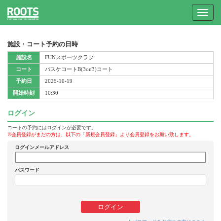
Toggle
navigat
施設・コート予約の日時
施設名
FUNスポーツクラブ
コート
バスケコートB(3on3)コート
予約日
2025-10-19
開始時刻
10:30
ログイン
コートの予約にはログインが必要です。
※会員登録がまだの方は、以下の「新規会員登録」より会員登録をお願い致します。
ログインメールアドレス
パスワード