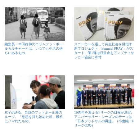
編集長・本田好伸のコラムフットボー
スニーカーを通して共生社会を目指す
ルカルチャーとは、いつでも生活の傍
新プロジェクト「hummel PRAY」がス
らにあるもの。
タート。第1弾は収益金をアンプティサ
ッカー協会に寄付
JOYが語る、自身のフットボール愛の
10周年を迎えるFリーグの日程が決定。
ルーツ。「意思を持ち始めた頃、最初
アニバーサリー・シーズンのテーマは
にハマれたもの」
「日本フットサルの再建」（小倉純二F
リーグCOO）