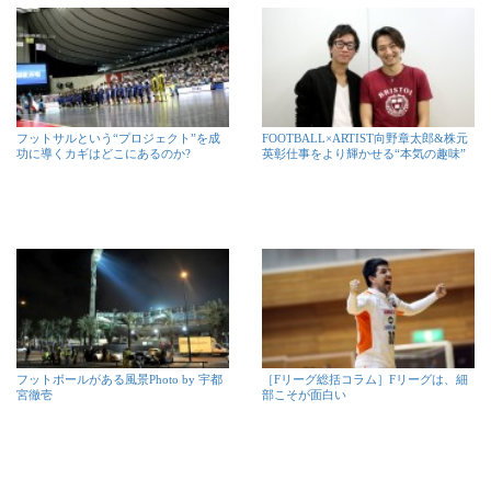
フットサルという“プロジェクト”を成
FOOTBALL×ARTIST向野章太郎&株元
功に導くカギはどこにあるのか?
英彰仕事をより輝かせる“本気の趣味”
フットボールがある風景Photo by 宇都
［Fリーグ総括コラム］Fリーグは、細
宮徹壱
部こそが面白い