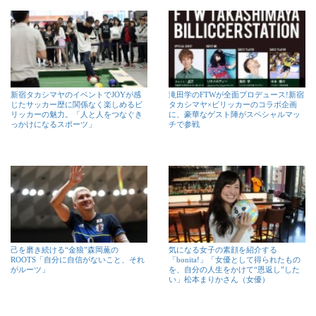
新宿タカシマヤのイベントでJOYが感
滝田学のFTWが全面プロデュース!新宿
じたサッカー歴に関係なく楽しめるビ
タカシマヤ×ビリッカーのコラボ企画
リッカーの魅力。「人と人をつなぐき
に、豪華なゲスト陣がスペシャルマッ
っかけになるスポーツ」
チで参戦
己を磨き続ける“金狼”森岡薫の
気になる女子の素顔を紹介する
ROOTS「自分に自信がないこと、それ
「bonita!」「女優として得られたもの
がルーツ」
を、自分の人生をかけて“恩返し”した
い」松本まりかさん（女優）