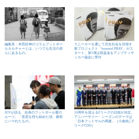
編集長・本田好伸のコラムフットボー
スニーカーを通して共生社会を目指す
ルカルチャーとは、いつでも生活の傍
新プロジェクト「hummel PRAY」がス
らにあるもの。
タート。第1弾は収益金をアンプティサ
ッカー協会に寄付
JOYが語る、自身のフットボール愛の
10周年を迎えるFリーグの日程が決定。
ルーツ。「意思を持ち始めた頃、最初
アニバーサリー・シーズンのテーマは
にハマれたもの」
「日本フットサルの再建」（小倉純二F
リーグCOO）