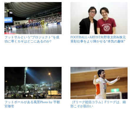
フットサルという“プロジェクト”を成
FOOTBALL×ARTIST向野章太郎&株元
功に導くカギはどこにあるのか?
英彰仕事をより輝かせる“本気の趣味”
フットボールがある風景Photo by 宇都
［Fリーグ総括コラム］Fリーグは、細
宮徹壱
部こそが面白い