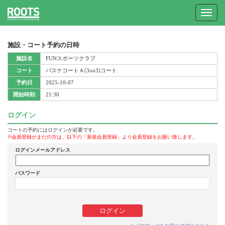
Toggle
navigat
施設・コート予約の日時
施設名
FUNスポーツクラブ
コート
バスケコートＡ(3on3)コート
予約日
2025-10-07
開始時刻
21:30
ログイン
コートの予約にはログインが必要です。
※会員登録がまだの方は、以下の「新規会員登録」より会員登録をお願い致します。
ログインメールアドレス
パスワード