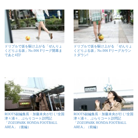
ドリブルで坂を駆け上がる「ぜんりょ
ドリブルで坂を駆け上がる 「ぜんりょ
くどりぶる坂」No.006 Fリーグ開幕ま
くどりぶる坂」No.006 Fリーグカウン
であと4日!
トダウン!
ROOTS副編集長・加藤未央が行く!全国
ROOTS副編集長・加藤未央が行く!全国
津々浦々、ぶらりコート訪問記
津々浦々、ぶらりコート訪問記
「ZOZOPARK HONDA FOOTBALL
「ZOZOPARK HONDA FOOTBALL
AREA」（後編）
AREA」（前編）