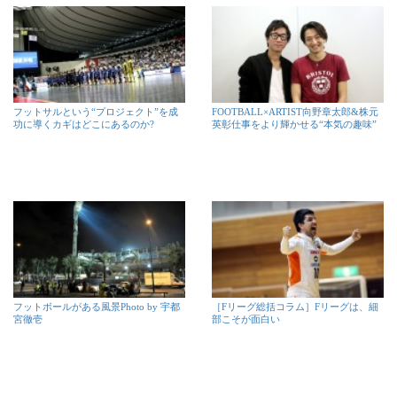
フットサルという“プロジェクト”を成
FOOTBALL×ARTIST向野章太郎&株元
功に導くカギはどこにあるのか?
英彰仕事をより輝かせる“本気の趣味”
フットボールがある風景Photo by 宇都
［Fリーグ総括コラム］Fリーグは、細
宮徹壱
部こそが面白い