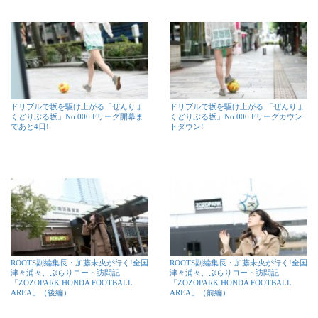
ドリブルで坂を駆け上がる「ぜんりょ
ドリブルで坂を駆け上がる 「ぜんりょ
くどりぶる坂」No.006 Fリーグ開幕ま
くどりぶる坂」No.006 Fリーグカウン
であと4日!
トダウン!
ROOTS副編集長・加藤未央が行く!全国
ROOTS副編集長・加藤未央が行く!全国
津々浦々、ぶらりコート訪問記
津々浦々、ぶらりコート訪問記
「ZOZOPARK HONDA FOOTBALL
「ZOZOPARK HONDA FOOTBALL
AREA」（後編）
AREA」（前編）