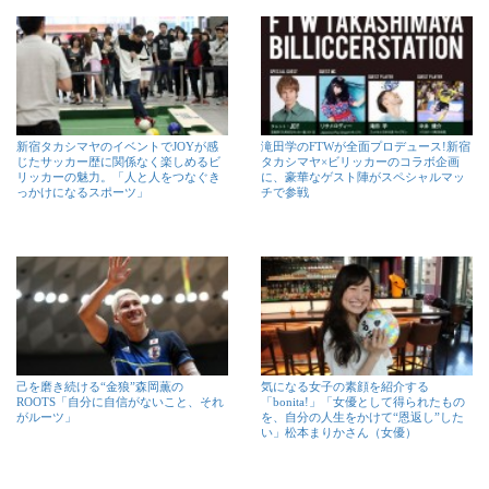
新宿タカシマヤのイベントでJOYが感
滝田学のFTWが全面プロデュース!新宿
じたサッカー歴に関係なく楽しめるビ
タカシマヤ×ビリッカーのコラボ企画
リッカーの魅力。「人と人をつなぐき
に、豪華なゲスト陣がスペシャルマッ
っかけになるスポーツ」
チで参戦
己を磨き続ける“金狼”森岡薫の
気になる女子の素顔を紹介する
ROOTS「自分に自信がないこと、それ
「bonita!」「女優として得られたもの
がルーツ」
を、自分の人生をかけて“恩返し”した
い」松本まりかさん（女優）