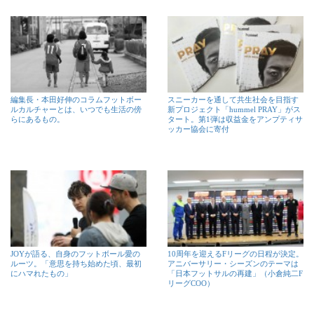
編集長・本田好伸のコラムフットボー
スニーカーを通して共生社会を目指す
ルカルチャーとは、いつでも生活の傍
新プロジェクト「hummel PRAY」がス
らにあるもの。
タート。第1弾は収益金をアンプティサ
ッカー協会に寄付
JOYが語る、自身のフットボール愛の
10周年を迎えるFリーグの日程が決定。
ルーツ。「意思を持ち始めた頃、最初
アニバーサリー・シーズンのテーマは
にハマれたもの」
「日本フットサルの再建」（小倉純二F
リーグCOO）