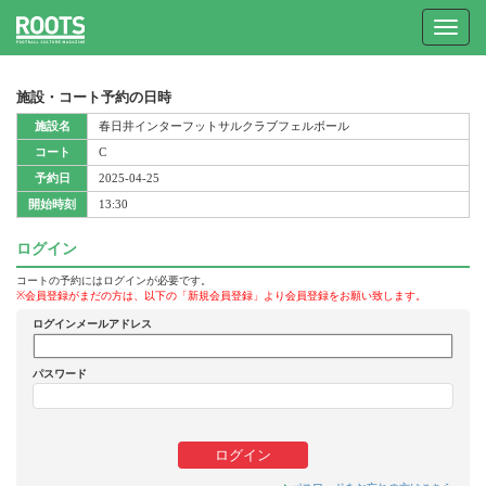
Toggle
navigat
施設・コート予約の日時
施設名
春日井インターフットサルクラブフェルボール
コート
C
予約日
2025-04-25
開始時刻
13:30
ログイン
コートの予約にはログインが必要です。
※会員登録がまだの方は、以下の「新規会員登録」より会員登録をお願い致します。
ログインメールアドレス
パスワード