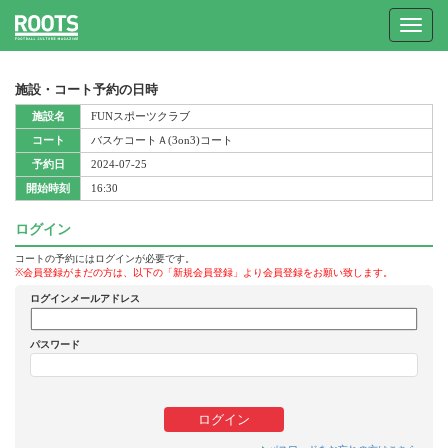
Toggle
navigat
施設・コート予約の日時
施設名
FUNスポーツクラブ
コート
バスケコートＡ(3on3)コート
予約日
2024-07-25
開始時刻
16:30
ログイン
コートの予約にはログインが必要です。
※会員登録がまだの方は、以下の「新規会員登録」より会員登録をお願い致します。
ログインメールアドレス
パスワード