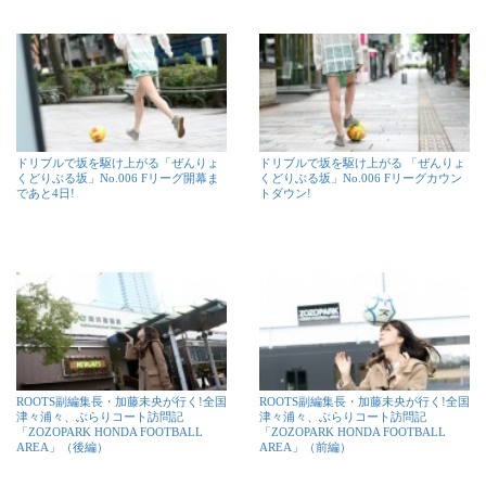
ドリブルで坂を駆け上がる「ぜんりょ
ドリブルで坂を駆け上がる 「ぜんりょ
くどりぶる坂」No.006 Fリーグ開幕ま
くどりぶる坂」No.006 Fリーグカウン
であと4日!
トダウン!
ROOTS副編集長・加藤未央が行く!全国
ROOTS副編集長・加藤未央が行く!全国
津々浦々、ぶらりコート訪問記
津々浦々、ぶらりコート訪問記
「ZOZOPARK HONDA FOOTBALL
「ZOZOPARK HONDA FOOTBALL
AREA」（後編）
AREA」（前編）