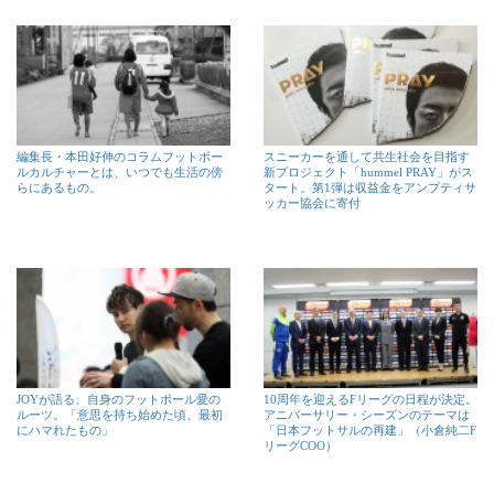
編集長・本田好伸のコラムフットボー
スニーカーを通して共生社会を目指す
ルカルチャーとは、いつでも生活の傍
新プロジェクト「hummel PRAY」がス
らにあるもの。
タート。第1弾は収益金をアンプティサ
ッカー協会に寄付
JOYが語る、自身のフットボール愛の
10周年を迎えるFリーグの日程が決定。
ルーツ。「意思を持ち始めた頃、最初
アニバーサリー・シーズンのテーマは
にハマれたもの」
「日本フットサルの再建」（小倉純二F
リーグCOO）