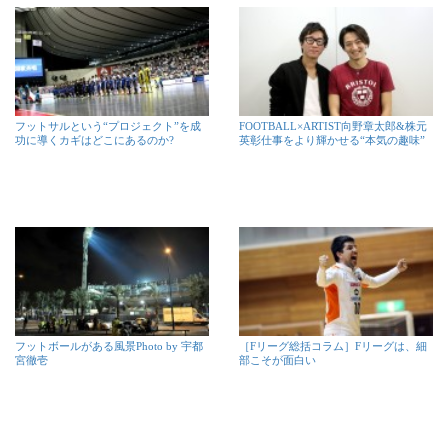
フットサルという“プロジェクト”を成
FOOTBALL×ARTIST向野章太郎&株元
功に導くカギはどこにあるのか?
英彰仕事をより輝かせる“本気の趣味”
フットボールがある風景Photo by 宇都
［Fリーグ総括コラム］Fリーグは、細
宮徹壱
部こそが面白い