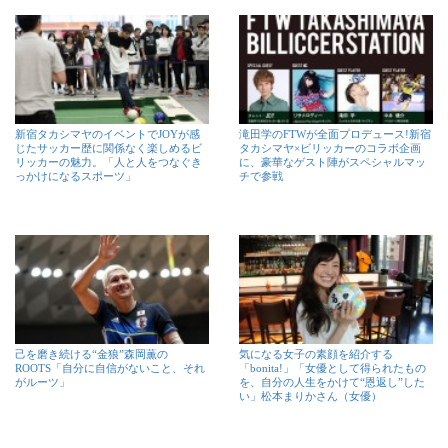
新宿タカシマヤのイベントでJOYが感
滝田学のFTWが全面プロデュース!新宿
じたサッカー歴に関係なく楽しめるビ
タカシマヤ×ビリッカーのコラボ企画
リッカーの魅力。「人と人をつなぐき
に、豪華なゲスト陣がスペシャルマッ
っかけになるスポーツ」
チで参戦
己を磨き続ける“金狼”森岡薫の
気になる女子の素顔を紹介する
ROOTS「自分に自信がないこと、それ
「bonita!」「女優として得られたもの
がルーツ」
を、自分の人生をかけて“恩返し”した
い」松本まりかさん（女優）