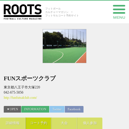
フットボール
カルチャーマガジン ×
フットサルコート予約サイト
FUNスポーツクラブ
東京都八王子市大塚220
042-675-5056
http://funfutsalclub.com/
▼OPEN
INFORMATION
Twitter
Facebook
詳細情報
コート予約
大会
個人参加