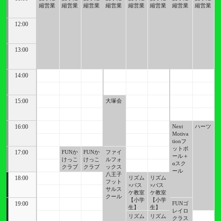
縮営業
縮営業
縮営業
縮営業
縮営業
縮営業
縮営業
縮営業
12:00
13:00
14:00
15:00
大塚会
16:00
Next
ハーツ
Motiva
tionフ
ットボ
17:00
FUNか
FUNか
ファイ
ール＋
けっこ
けっこ
ルフォ
αスク
クラブ
クラブ
ックス
ール
八王子
18:00
リズム
リズム
フット
×バス
×バス
サルス
ケ教室
ケ教室
クール
【小学
【小学
19:00
FUNゴ
生】
生】
レイロ
リズム
リズム
クラス