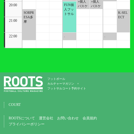
×個人
×個人
20:00
FUN個
バスケ
バスケ
人フッ
【大
【大
SORPR
K-SEL
トサル
人】
人】
ESA多
ECT
21:00
摩
22:00
.
.
フットボール
カルチャーマガジン ×
フットサルコート予約サイト
COURT
ROOTSについて
運営会社
お問い合わせ
会員規約
プライバシーポリシー