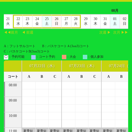
08月
0
21
22
23
24
25
26
27
28
29
30
31
01
02
祝
火
水
木
金
土
日
月
火
水
木
金
土
日
◀◀前月
◀ 前週
次週 ▶
次月 ▶▶
A：フットサルコート
B：バスケコートＡ(3on3)コート
C：バスケコートB(3on3)コート
◯
：予約可能
：コート予約
：大会
：個人参加
07月22日（水）
07月23日（木）
07月24日（
コート
A
B
C
A
B
C
A
B
08:00
09:00
10:00
11:00
夏季短
夏季短
夏季短
夏季短
夏季短
夏季短
夏季短
夏季短