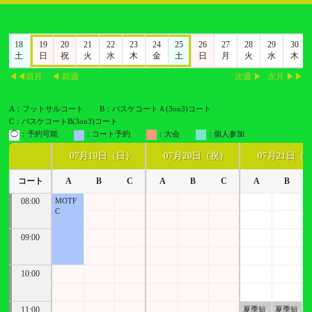
7
18
19
20
21
22
23
24
25
26
27
28
29
30
金
土
日
祝
火
水
木
金
土
日
月
火
水
木
◀◀前月
◀ 前週
次週 ▶
次月 ▶▶
A：フットサルコート
B：バスケコートＡ(3on3)コート
C：バスケコートB(3on3)コート
◯
：予約可能
：コート予約
：大会
：個人参加
07月19日（日）
07月20日（祝）
07月21日（
コート
A
B
C
A
B
C
A
B
08:00
MOTF
C
09:00
10:00
11:00
夏季短
夏季短