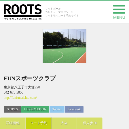
フットボール
カルチャーマガジン ×
フットサルコート予約サイト
FUNスポーツクラブ
東京都八王子市大塚220
042-675-5056
http://funfutsalclub.com/
▼OPEN
INFORMATION
Twitter
Facebook
詳細情報
コート予約
大会
個人参加