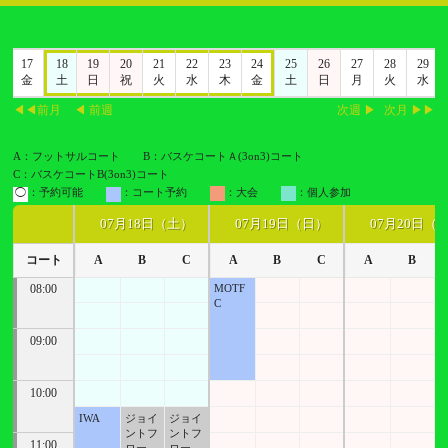
6
17
18
19
20
21
22
23
24
25
26
27
28
29
木
金
土
日
祝
火
水
木
金
土
日
月
火
水
◀◀前月
◀ 前週
次週 ▶
次月 ▶▶
A：フットサルコート
B：バスケコートＡ(3on3)コート
C：バスケコートB(3on3)コート
◯
：予約可能
：コート予約
：大会
：個人参加
07月18日（土）
07月19日（日）
07月20日（
コート
A
B
C
A
B
C
A
B
08:00
MOTF
C
09:00
10:00
IWA
ジョイ
ジョイ
ントフ
ントフ
11:00