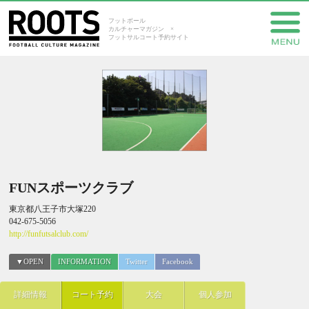
フットボール
カルチャーマガジン ×
フットサルコート予約サイト
FUNスポーツクラブ
東京都八王子市大塚220
042-675-5056
http://funfutsalclub.com/
▼OPEN
INFORMATION
Twitter
Facebook
詳細情報
コート予約
大会
個人参加