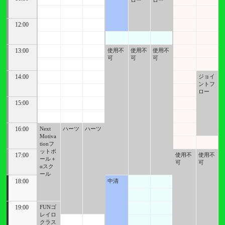
ロー
ロー
12:00
13:00
使用不
使用不
使用不
可
可
可
14:00
ジョイ
ントフ
ロー
15:00
16:00
Next
ハーツ
ハーツ
Motiva
tionフ
ットボ
17:00
使用不
使用不
ール＋
可
可
αスク
ール
18:00
中清
19:00
FUNゴ
レイロ
クラス