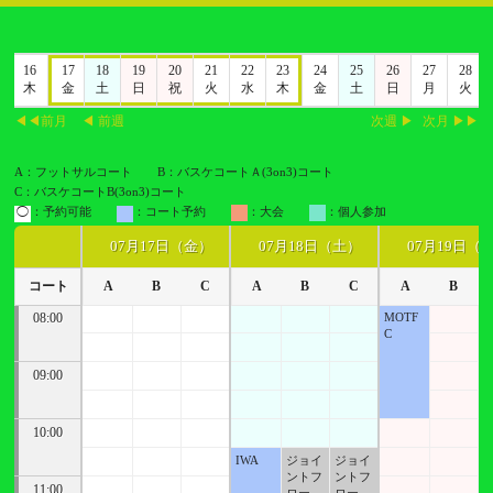
5
16
17
18
19
20
21
22
23
24
25
26
27
28
水
木
金
土
日
祝
火
水
木
金
土
日
月
火
◀◀前月
◀ 前週
次週 ▶
次月 ▶▶
A：フットサルコート
B：バスケコートＡ(3on3)コート
C：バスケコートB(3on3)コート
◯
：予約可能
：コート予約
：大会
：個人参加
07月17日（金）
07月18日（土）
07月19日（
コート
A
B
C
A
B
C
A
B
08:00
MOTF
C
09:00
10:00
IWA
ジョイ
ジョイ
ントフ
ントフ
11:00