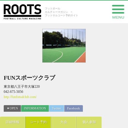
フットボール
カルチャーマガジン ×
フットサルコート予約サイト
FUNスポーツクラブ
東京都八王子市大塚220
042-675-5056
http://funfutsalclub.com/
▼OPEN
INFORMATION
Twitter
Facebook
詳細情報
コート予約
大会
個人参加