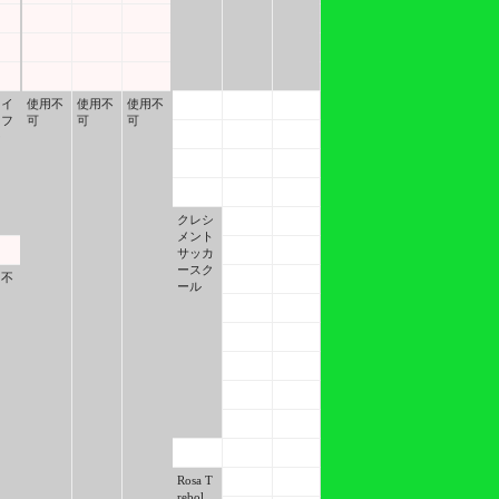
ョイ
使用不
使用不
使用不
トフ
可
可
可
ー
クレシ
メント
サッカ
ースク
用不
ール
Rosa T
rebol