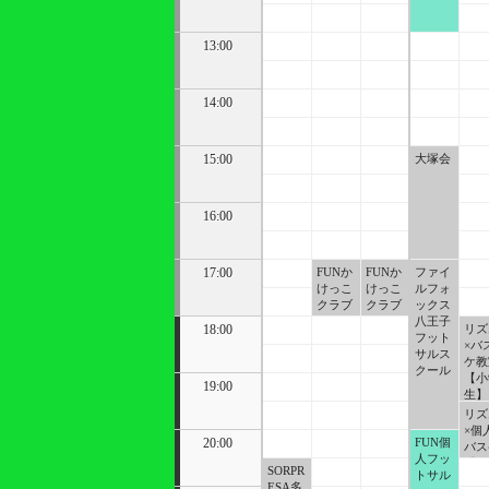
13:00
14:00
15:00
大塚会
16:00
17:00
FUNか
FUNか
ファイ
けっこ
けっこ
ルフォ
クラブ
クラブ
ックス
八王子
18:00
リズ
フット
×バ
サルス
ケ教
クール
【小
19:00
生】
リズ
×個
20:00
FUN個
バス
人フッ
【大
SORPR
トサル
人】
ESA多