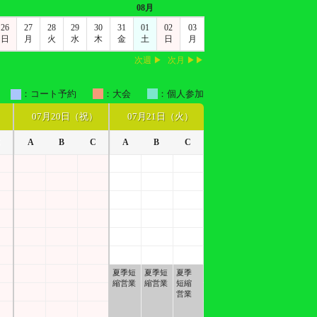
08月
26
27
28
29
30
31
01
02
03
日
月
火
水
木
金
土
日
月
次週 ▶
次月 ▶▶
：コート予約
：大会
：個人参加
）
07月20日（祝）
07月21日（火）
C
A
B
C
A
B
C
夏季短
夏季短
夏季
縮営業
縮営業
短縮
営業