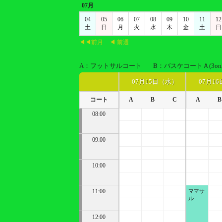
07月
04
05
06
07
08
09
10
11
12
土
日
月
火
水
木
金
土
日
◀◀前月
◀ 前週
A：フットサルコート
B：バスケコートＡ(3on
07月15日（水）
07月1
コート
A
B
C
A
B
08:00
09:00
10:00
11:00
ママサ
ル
12:00