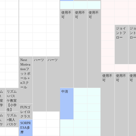
使用不
使用不
使用不
可
可
可
ジョイ
ジ
ントフ
ン
ロー
ロ
Next
ハーツ
ハーツ
Motiva
tionフ
ットボ
使用不
使用不
使
ール＋
可
可
可
αスク
ール
ム
リズム
中清
ス
×バス
室
ケ教室
学
【小学
FUNゴ
生】
レイロ
ム
リズム
クラス
人
×個人
SORPR
ケ
バスケ
ESA多
【大
摩
人】