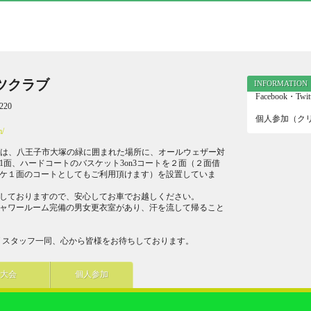
ツクラブ
INFORMATION
Facebook・
20
個人参加（ク
m/
ブは、八王子市大塚の緑に囲まれた場所に、オールウェザー対
1面、ハードコートのバスケット3on3コートを２面（２面借
ケ１面のコートとしてもご利用頂けます）を設置していま
しておりますので、安心してお車でお越しください。
ャワールーム完備の男女更衣室があり、汗を流して帰ること
ブ スタッフ一同、心から皆様をお待ちしております。
大会
個人参加