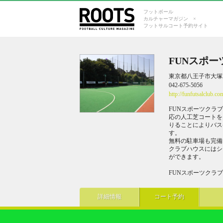
フットボール
カルチャーマガジン ×
フットサルコート予約サイト
FUNスポー
東京都八王子市大塚2
042-675-5056
http://funfutsalclub.co
FUNスポーツクラ
応の人工芝コートを
りることによりバス
す。
無料の駐車場も完備
クラブハウスにはシ
ができます。
FUNスポーツクラ
詳細情報
コート予約