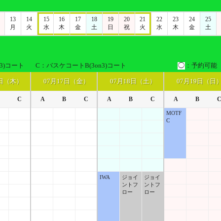
13
14
15
16
17
18
19
20
21
22
23
24
25
月
火
水
木
金
土
日
祝
火
水
木
金
土
3)コート
C：バスケコートB(3on3)コート
◯
：予約可能
6日（木）
07月17日（金）
07月18日（土）
07月19日（日
C
A
B
C
A
B
C
A
B
MOTF
C
IWA
ジョイ
ジョイ
ントフ
ントフ
ロー
ロー