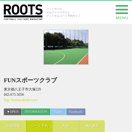
フットボール
カルチャーマガジン ×
フットサルコート予約サイト
FUNスポーツクラブ
東京都八王子市大塚220
042-675-5056
http://funfutsalclub.com/
▼OPEN
INFORMATION
Twitter
Facebook
詳細情報
コート予約
大会
個人参加