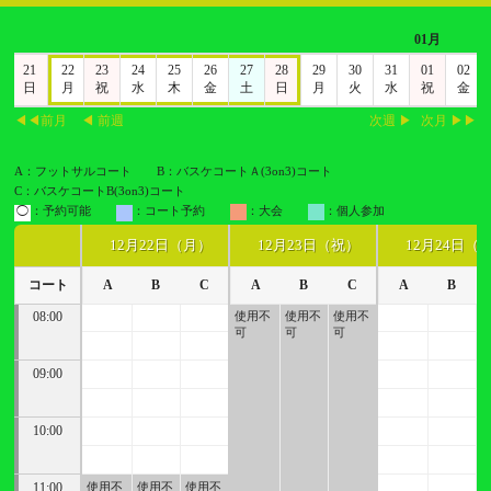
01月
0
21
22
23
24
25
26
27
28
29
30
31
01
02
土
日
月
祝
水
木
金
土
日
月
火
水
祝
金
◀◀前月
◀ 前週
次週 ▶
次月 ▶▶
A：フットサルコート
B：バスケコートＡ(3on3)コート
C：バスケコートB(3on3)コート
◯
：予約可能
：コート予約
：大会
：個人参加
12月22日（月）
12月23日（祝）
12月24日（
コート
A
B
C
A
B
C
A
B
08:00
使用不
使用不
使用不
可
可
可
09:00
10:00
11:00
使用不
使用不
使用不