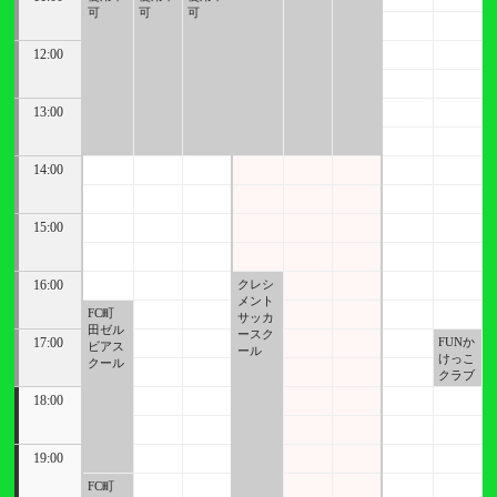
可
可
可
12:00
13:00
14:00
15:00
16:00
クレシ
メント
FC町
サッカ
田ゼル
ースク
17:00
FUNか
F
ビアス
ール
けっこ
クール
クラブ
18:00
19:00
FC町