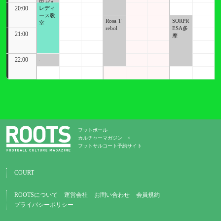
田ゼル
20:00
レディ
ビアス
ース教
クール
Rosa T
SORPR
室
rebol
ESA多
21:00
摩
22:00
.
フットボール
カルチャーマガジン ×
フットサルコート予約サイト
COURT
ROOTSについて
運営会社
お問い合わせ
会員規約
プライバシーポリシー