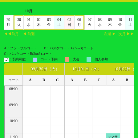
10月
8
29
30
01
02
03
04
05
06
07
08
09
10
11
日
月
火
水
木
金
土
日
月
火
水
木
金
土
◀◀前月
◀ 前週
次週 ▶
次月 ▶▶
A：フットサルコート
B：バスケコートＡ(3on3)コート
C：バスケコートB(3on3)コート
◯
：予約可能
：コート予約
：大会
：個人参加
09月30日（火）
10月01日（水）
10月02日（
コート
A
B
C
A
B
C
A
B
08:00
09:00
10:00
11:00
ママサ