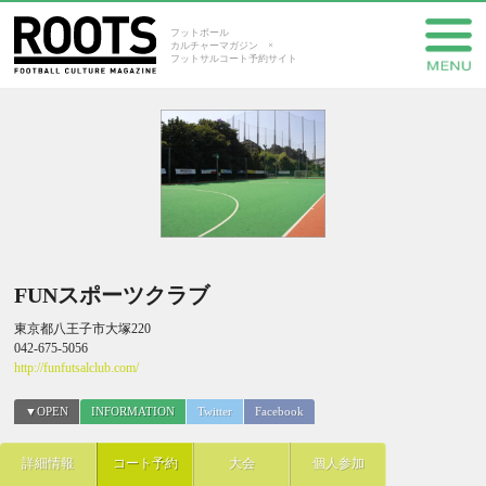
フットボール
カルチャーマガジン ×
フットサルコート予約サイト
FUNスポーツクラブ
東京都八王子市大塚220
042-675-5056
http://funfutsalclub.com/
▼OPEN
INFORMATION
Twitter
Facebook
詳細情報
コート予約
大会
個人参加