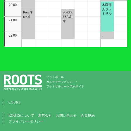
トボー
20:00
木曜個
ルアカ
人フッ
デミー
Rosa T
SORPR
トサル
rebol
ESA多
21:00
摩
22:00
.
フットボール
カルチャーマガジン ×
フットサルコート予約サイト
COURT
ROOTSについて
運営会社
お問い合わせ
会員規約
プライバシーポリシー