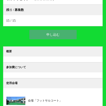
残り / 募集数
15 / 15
申し込む
概要
参加費について
使用会場
会場「フットサルコート」