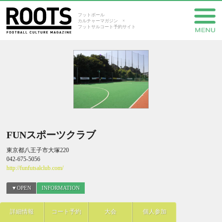
フットボール
カルチャーマガジン ×
フットサルコート予約サイト
FUNスポーツクラブ
東京都八王子市大塚220
042-675-5056
http://funfutsalclub.com/
▼OPEN
INFORMATION
詳細情報
コート予約
大会
個人参加