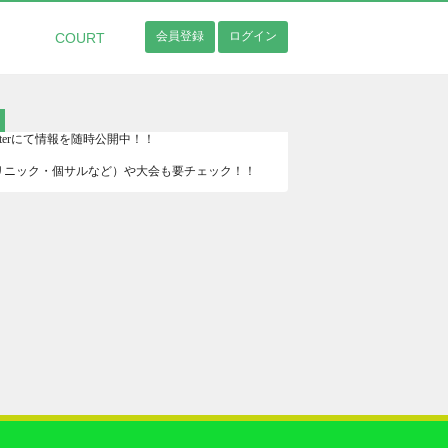
会員登録
ログイン
COURT
Twitterにて情報を随時公開中！！
リニック・個サルなど）や大会も要チェック！！