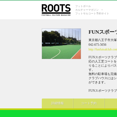
フットボール
カルチャーマガジン ×
フットサルコート予約サイト
FUNスポー
東京都八王子市大塚2
042-675-5056
http://funfutsalclub.co
FUNスポーツクラ
応の人工芝コートを
りることによりバス
す。
無料の駐車場も完備
クラブハウスにはシ
ができます。
FUNスポーツクラ
詳細情報
コート予約