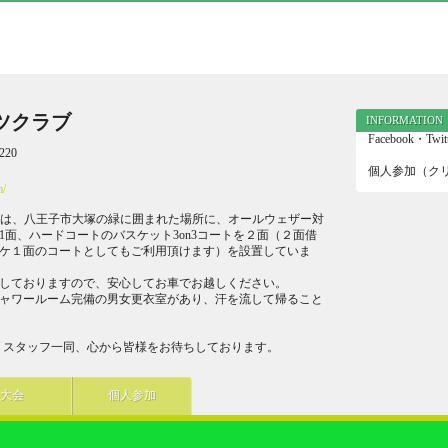
ツクラブ
INFORMATION
Facebook・
20
個人参加（ク
m/
ブは、八王子市大塚の緑に囲まれた場所に、オールウェザー対
1面、ハードコートのバスケット3on3コートを２面（２面借
ケ１面のコートとしてもご利用頂けます）を設置していま
しておりますので、安心してお車でお越しください。
ャワールーム完備の男女更衣室があり、汗を流して帰ること
ブ スタッフ一同、心から皆様をお待ちしております。
大会
個人参加