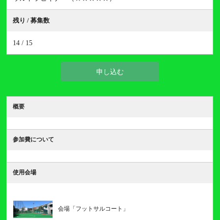
残り / 募集数
14 / 15
申し込む
概要
参加費について
使用会場
会場「フットサルコート」