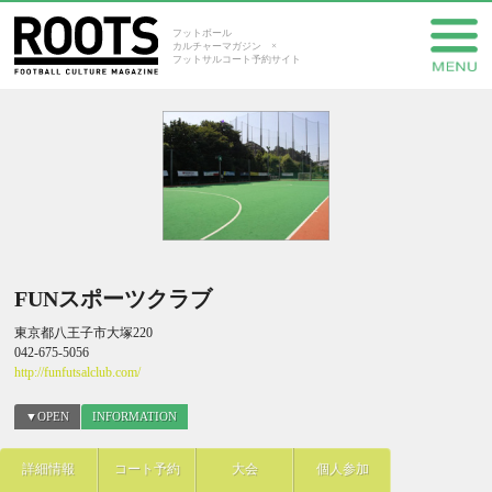
フットボール
カルチャーマガジン ×
フットサルコート予約サイト
FUNスポーツクラブ
東京都八王子市大塚220
042-675-5056
http://funfutsalclub.com/
▼OPEN
INFORMATION
詳細情報
コート予約
大会
個人参加