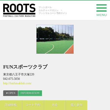
フットボール
カルチャーマガジン ×
フットサルコート予約サイト
FUNスポーツクラブ
東京都八王子市大塚220
042-675-5056
http://funfutsalclub.com/
▼OPEN
INFORMATION
詳細情報
コート予約
大会
個人参加