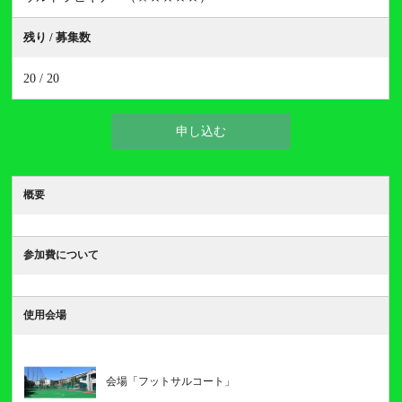
残り / 募集数
20 / 20
申し込む
概要
参加費について
使用会場
会場「フットサルコート」