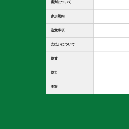
審判について
参加規約
注意事項
支払いについて
協賛
協力
主宰