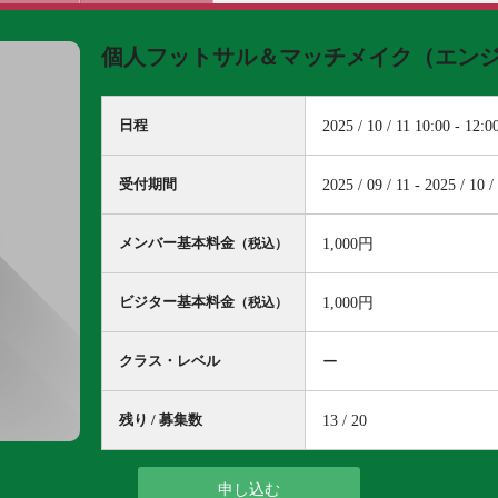
■消費税増税
2014年4月
個人フットサル＆マッチメイク（エン
用料金等を改
しては、下記
TEATRO 
お掛けいたし
日程
2025 / 10 / 11 10:00 - 12:0
ますようお願
受付期間
2025 / 09 / 11 - 2025 / 10 /
メンバー基本料金
1,000円
（税込）
ビジター基本料金
1,000円
（税込）
クラス・レベル
ー
残り / 募集数
13 / 20
申し込む