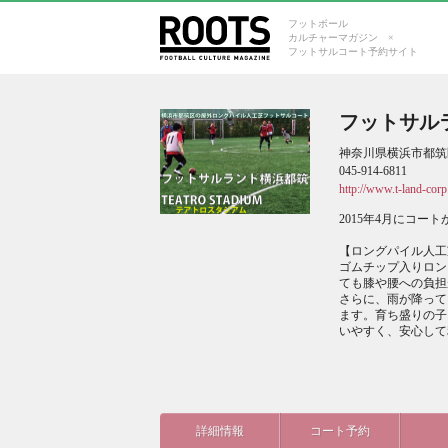
フットボール
カルチャーマガジン ×
フットサルコート予約サイト
フットサルラ
神奈川県横浜市都筑区
045-914-6811
http://www.t-land-cor
2015年4月にコー
【ロングパイル人工
ゴムチップ入りロン
ても膝や腰への負担
さらに、雨が降って
ます。育ち盛りの子
いやすく、安心して
詳細情報
コート予約