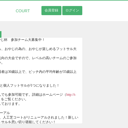
会員登録
ログイン
COURT
やじ杯 参加チーム大募集中！
る、おやじの為の、おやじが楽しめるフットサル大
志向の大会ですので、レベルの高いチームのご参加
い。
者は30歳以上で、ピッチ内の平均年齢が35歳以上
クと個人フットサルが1つになりました！
人でも参加可能です。詳細はホームページ（
http://t-
）をご覧ください。
しております。
ューアル
より、人工芝コートがリニューアルされました！新しい
トサルを思い切り堪能してください！