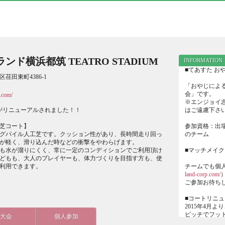
ンド横浜都筑 TEATRO STADIUM
INFORMATION
■てあすた お
荏田東町4386-1
「おやじによ
会」です。
p.com/
※エンジョイ
トがリニューアルされました！！
はご遠慮下さ
芝コート】
参加資格：出場
グパイル人工芝です。クッション性があり、長時間走り回っ
のチーム
が軽く、滑り込んだ時などの衝撃をやわらげます。
も水が溜りにくく、常に一定のコンディションでご利用頂け
■マッチメイ
どもも、大人のプレイヤーも、体力づくりを目指す方も、使
利用できます。
チームでも個
land-corp.com/
ご参加お待ち
■コートリニ
2015年4月
ピッチでフッ
大会
個人参加