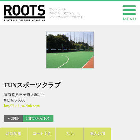
フットボール
カルチャーマガジン ×
フットサルコート予約サイト
FUNスポーツクラブ
東京都八王子市大塚220
042-675-5056
http://funfutsalclub.com/
▼OPEN
INFORMATION
詳細情報
コート予約
大会
個人参加