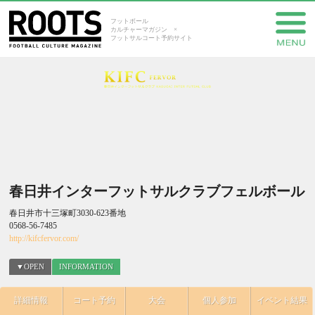
フットボール
カルチャーマガジン ×
フットサルコート予約サイト
春日井インターフットサルクラブフェルボール
春日井市十三塚町3030-623番地
0568-56-7485
http://kifcfervor.com/
▼OPEN
INFORMATION
詳細情報
コート予約
大会
個人参加
イベント結果