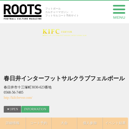
フットボール
カルチャーマガジン ×
フットサルコート予約サイト
春日井インターフットサルクラブフェルボール
春日井市十三塚町3030-623番地
0568-56-7485
http://kifcfervor.com/
▼OPEN
INFORMATION
詳細情報
コート予約
大会
個人参加
イベント結果