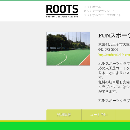
フットボール
カルチャーマガジン ×
フットサルコート予約サイト
FUNスポー
東京都八王子市大塚2
042-675-5056
http://funfutsalclub.co
FUNスポーツクラ
応の人工芝コートを
りることによりバス
す。
無料の駐車場も完備
クラブハウスにはシ
ができます。
FUNスポーツクラ
詳細情報
コート予約