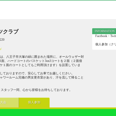
ツクラブ
INFORMATION
Facebook・
20
個人参加（ク
m/
ブは、八王子市大塚の緑に囲まれた場所に、オールウェザー対
1面、ハードコートのバスケット3on3コートを２面（２面借
ケ１面のコートとしてもご利用頂けます）を設置していま
しておりますので、安心してお車でお越しください。
ャワールーム完備の男女更衣室があり、汗を流して帰ること
ブ スタッフ一同、心から皆様をお待ちしております。
大会
個人参加