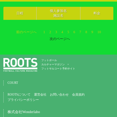
個人参加名
日程
料金
施設名
前のページへ
1
2
3
4
5
6
7
8
9
10
次のページへ
フットボール
カルチャーマガジン ×
フットサルコート予約サイト
COURT
ROOTSについて
運営会社
お問い合わせ
会員規約
プライバシーポリシー
株式会社Wonderlabo