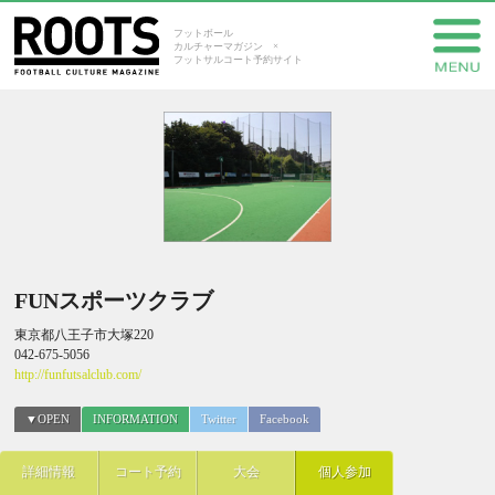
フットボール
カルチャーマガジン ×
フットサルコート予約サイト
FUNスポーツクラブ
東京都八王子市大塚220
042-675-5056
http://funfutsalclub.com/
▼OPEN
INFORMATION
Twitter
Facebook
詳細情報
コート予約
大会
個人参加