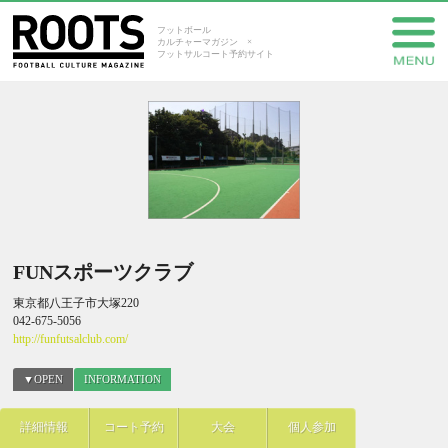
フットボール
カルチャーマガジン ×
フットサルコート予約サイト
FUNスポーツクラブ
東京都八王子市大塚220
042-675-5056
http://funfutsalclub.com/
▼OPEN
INFORMATION
詳細情報
コート予約
大会
個人参加