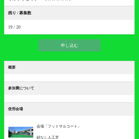
残り / 募集数
19 / 20
申し込む
概要
参加費について
使用会場
会場「フットサルコート」
砂なし人工芝