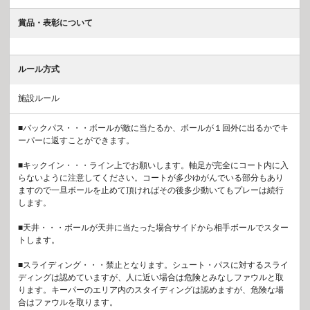
賞品・表彰について
ルール方式
施設ルール
■バックパス・・・ボールが敵に当たるか、ボールが１回外に出るかでキ
ーパーに返すことができます。
■キックイン・・・ライン上でお願いします。軸足が完全にコート内に入
らないように注意してください。コートが多少ゆがんでいる部分もあり
ますので一旦ボールを止めて頂ければその後多少動いてもプレーは続行
します。
■天井・・・ボールが天井に当たった場合サイドから相手ボールでスター
トします。
■スライディング・・・禁止となります。シュート・パスに対するスライ
ディングは認めていますが、人に近い場合は危険とみなしファウルと取
ります。キーパーのエリア内のスタイディングは認めますが、危険な場
合はファウルを取ります。