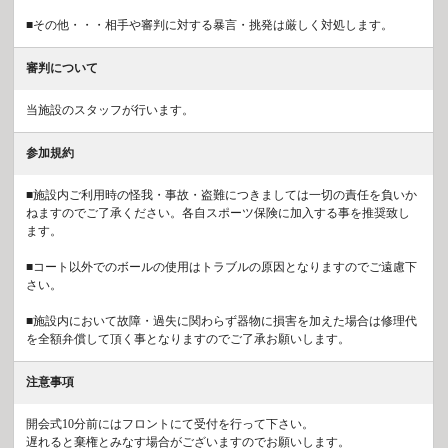
■その他・・・相手や審判に対する暴言・挑発は厳しく対処します。
審判について
当施設のスタッフが行います。
参加規約
■施設内ご利用時の怪我・事故・盗難につきましては一切の責任を負いか
ねますのでご了承ください。各自スポーツ保険に加入する事を推奨致し
ます。
■コート以外でのボールの使用はトラブルの原因となりますのでご遠慮下
さい。
■施設内において故障・過失に関わらず器物に損害を加えた場合は修理代
を全額弁償して頂く事となりますのでご了承お願いします。
注意事項
開会式10分前にはフロントにて受付を行って下さい。
遅れると棄権とみなす場合がございますのでお願いします。