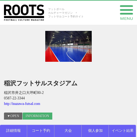
フットボール
カルチャーマガジン ×
フットサルコート予約サイト
稲沢フットサルスタジアム
稲沢市井之口大坪町80-2
0587-22-3344
http://inazawa-futsal.com
▼OPEN
INFORMATION
詳細情報
コート予約
大会
個人参加
イベント結果